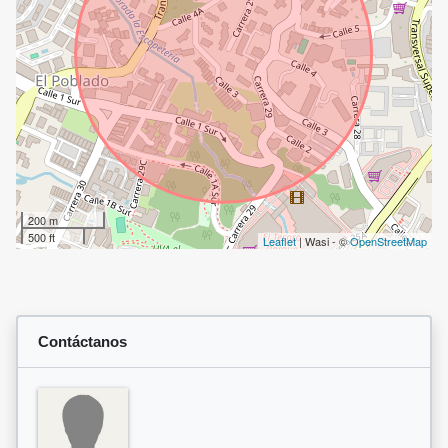
200 m
500 ft
Leaflet
| Wasi - ©
OpenStreetMap
Contáctanos