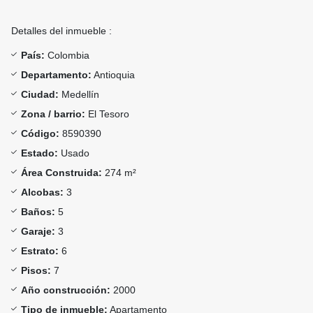
Detalles del inmueble :
País:
Colombia
Departamento:
Antioquia
Ciudad:
Medellín
Zona / barrio:
El Tesoro
Código:
8590390
Estado:
Usado
Área Construida:
274 m²
Alcobas:
3
Baños:
5
Garaje:
3
Estrato:
6
Pisos:
7
Año construcción:
2000
Tipo de inmueble:
Apartamento