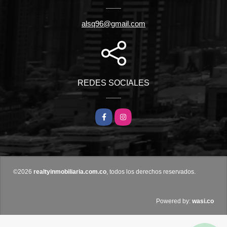
alsq96@gmail.com
REDES SOCIALES
Facebook
Instagram
©2026
realtyinmobiliaria.com.co
, todos los derechos reservados.
wasi.co
Powered by: