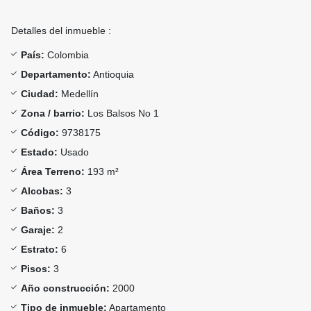
Detalles del inmueble :
País:
Colombia
Departamento:
Antioquia
Ciudad:
Medellín
Zona / barrio:
Los Balsos No 1
Código:
9738175
Estado:
Usado
Área Terreno:
193 m²
Alcobas:
3
Baños:
3
Garaje:
2
Estrato:
6
Pisos:
3
Año construcción:
2000
Tipo de inmueble:
Apartamento