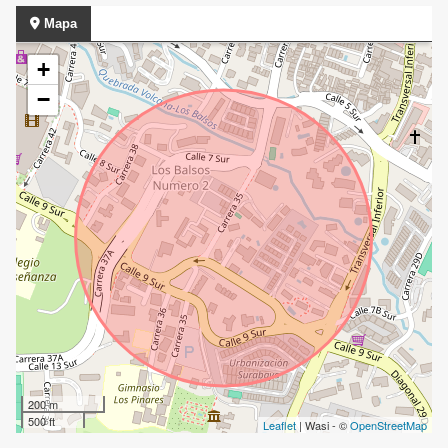
Mapa
+
−
200 m
500 ft
Leaflet
| Wasi - ©
OpenStreetMap