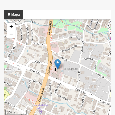
Mapa
+
−
200 m