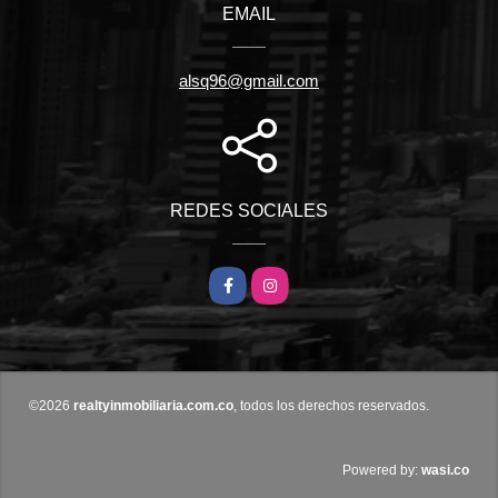
EMAIL
alsq96@gmail.com
REDES SOCIALES
Facebook
Instagram
©2026
realtyinmobiliaria.com.co
, todos los derechos reservados.
wasi.co
Powered by: