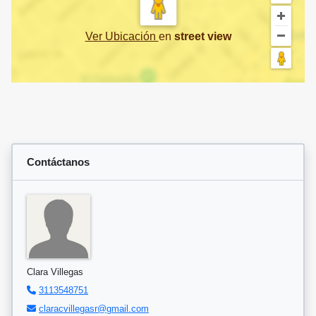
Ver Ubicación
en
street view
Contáctanos
Clara Villegas
3113548751
claracvillegasr@gmail.com