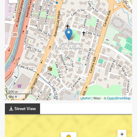
200 m
500 ft
Leaflet
| Wasi - ©
OpenStreetMap
Street View