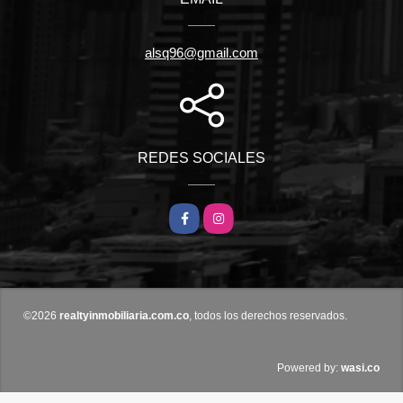
alsq96@gmail.com
REDES SOCIALES
Facebook
Instagram
©2026
realtyinmobiliaria.com.co
, todos los derechos reservados.
wasi.co
Powered by: