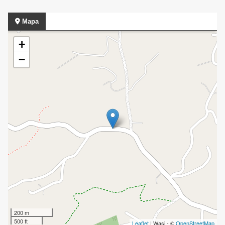
Mapa
+
−
200 m
500 ft
Leaflet
| Wasi - ©
OpenStreetMap