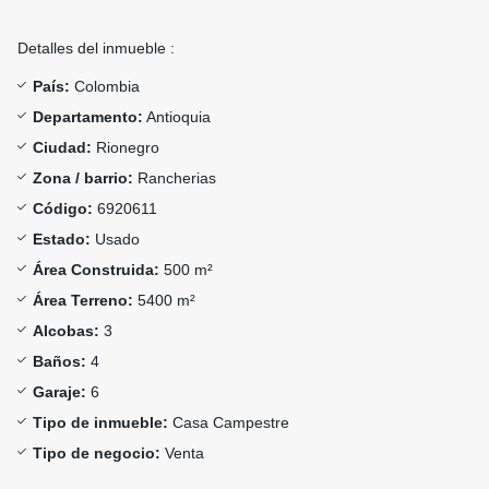
Detalles del inmueble :
País:
Colombia
Departamento:
Antioquia
Ciudad:
Rionegro
Zona / barrio:
Rancherias
Código:
6920611
Estado:
Usado
Área Construida:
500 m²
Área Terreno:
5400 m²
Alcobas:
3
Baños:
4
Garaje:
6
Tipo de inmueble:
Casa Campestre
Tipo de negocio:
Venta