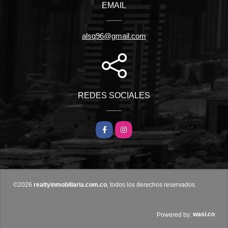
EMAIL
alsq96@gmail.com
REDES SOCIALES
Facebook
Instagram
©2026
realtyinmobiliaria.com.co
, todos los derechos reservados.
wasi.co
Powered by: