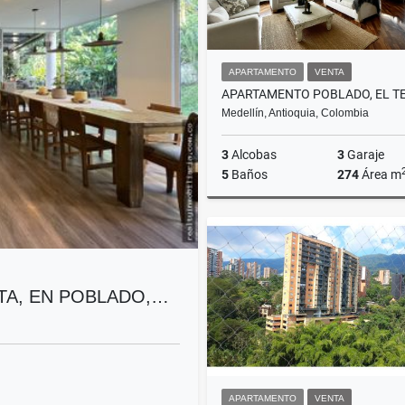
APARTAMENTO
VENTA
Medellín, Antioquia, Colombia
3
Alcobas
3
Garaje
5
Baños
274
Área m
$1.600.000.000
NTA, EN POBLADO,…
APARTAMENTO
VENTA