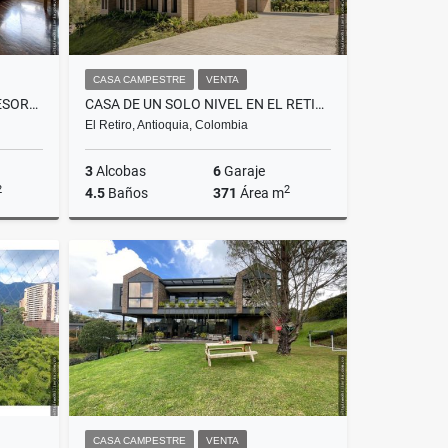
CASA CAMPESTRE
VENTA
APARTAMENTO POBLADO, EL TESORO, EN VENTA, VISTA A VERDE, CALLE CERRADA
CASA DE UN SOLO NIVEL EN EL RETIRO, V. PANTANILLO (PARA ESTRENAR)
El Retiro, Antioquia, Colombia
3
Alcobas
6
Garaje
2
2
4.5
Baños
371
Área m
Venta
Venta
$3.690.000.000
CASA CAMPESTRE
VENTA