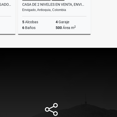
VENTA APARTAMENTO EN ENVIGADO, SECTOR LOMA DE CUMBRES
CASA DE 2 NIVELES EN VENTA, ENVIGADO, ALTO DE LAS PALMAS (PARCELACION)
Envigado, Antioquia, Colombia
5
Alcobas
4
Garaje
2
6
Baños
500
Área m
Venta
Venta
$3.800.000.000