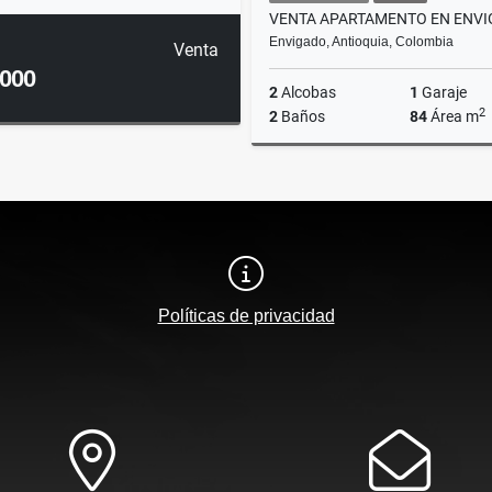
Envigado, Antioquia, Colombia
Venta
.000
2
Alcobas
1
Garaje
2
2
Baños
84
Área m
$670.000.000
Políticas de privacidad