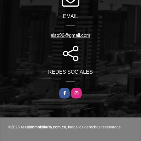
EMAIL
alsq96@gmail.com
REDES SOCIALES
Facebook
Instagram
©2026
realtyinmobiliaria.com.co
, todos los derechos reservados.