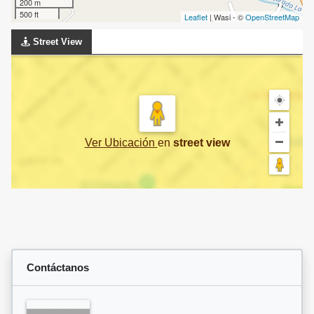
200 m
500 ft
Leaflet
| Wasi - ©
OpenStreetMap
Street View
Ver Ubicación
en
street view
Contáctanos