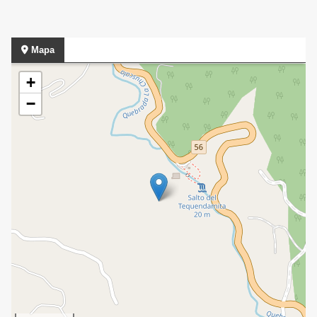
Mapa
+
−