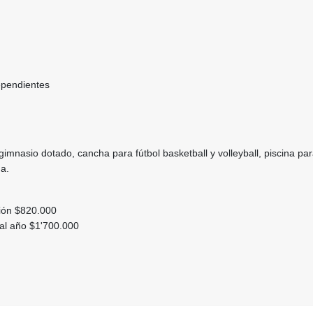
ependientes
gimnasio dotado, cancha para fútbol basketball y volleyball, piscina par
na.
ción $820.000
ial año $1'700.000