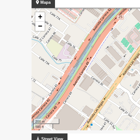
Mapa
+
−
200 m
500 ft
Street View