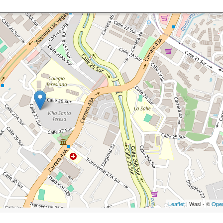
Leaflet
| Wasi - ©
Ope