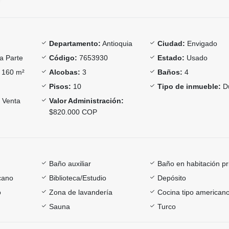
Departamento:
Antioquia
Ciudad:
Envigado
a Parte
Código:
7653930
Estado:
Usado
160 m²
Alcobas:
3
Baños:
4
Pisos:
10
Tipo de inmueble:
D
Venta
Valor Administración:
$820.000 COP
Baño auxiliar
Baño en habitación pr
cano
Biblioteca/Estudio
Depósito
o
Zona de lavandería
Cocina tipo american
Sauna
Turco