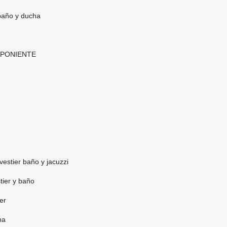
 baño y ducha
O PONIENTE
vestier baño y jacuzzi
tier y baño
er
ha