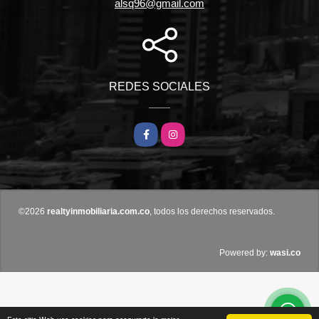
alsq96@gmail.com
REDES SOCIALES
Facebook
Instagram
©2026
realtyinmobiliaria.com.co
, todos los derechos reservados.
wasi.co
Powered by: