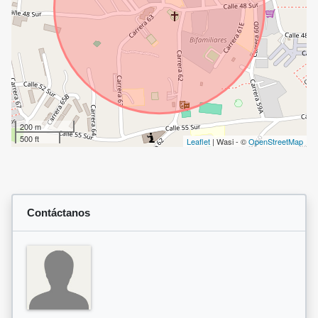
200 m
500 ft
Leaflet
| Wasi - ©
OpenStreetMap
Contáctanos