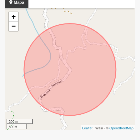
Mapa
+
−
200 m
500 ft
Leaflet
| Wasi - ©
OpenStreetMap