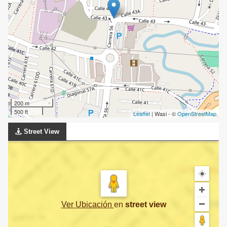
200 m
500 ft
Leaflet
| Wasi - ©
OpenStreetMap
Street View
Ver Ubicación
en
street view