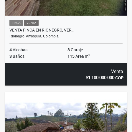
FINCA
VENTA
VENTA FINCA EN RIONEGRO, VER…
Rionegro, Antioquia, Colombia
4
Alcobas
8
Garaje
2
3
Baños
115
Área m
Venta
$1.100.000.000
COP