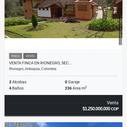
FINCA
VENTA
VENTA FINCA EN RIONEGRO, SEC…
Rionegro, Antioquia, Colombia
3
Alcobas
0
Garaje
2
4
Baños
236
Área m
Venta
$1.250.000.000
COP