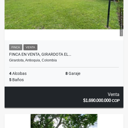
FINCA
VENTA
FINCA EN VENTA, GIRARDOTA EL…
Girardota, Antioquia, Colombia
4
Alcobas
8
Garaje
5
Baños
Venta
$1.690.000.000
COP