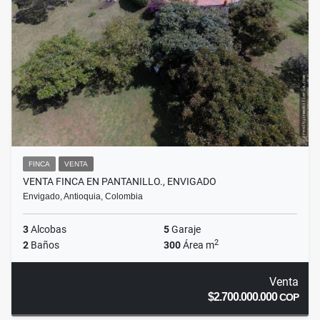
FINCA
VENTA
VENTA FINCA EN PANTANILLO., ENVIGADO
Envigado, Antioquia, Colombia
3
Alcobas
5
Garaje
2
2
Baños
300
Área m
Venta
$2.700.000.000
COP