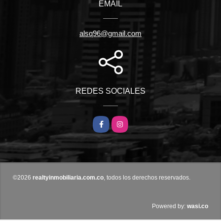
EMAIL
alsq96@gmail.com
REDES SOCIALES
Facebook
Instagram
©2026
realtyinmobiliaria.com.co
, todos los derechos reservados.
wasi.co
Powered by: