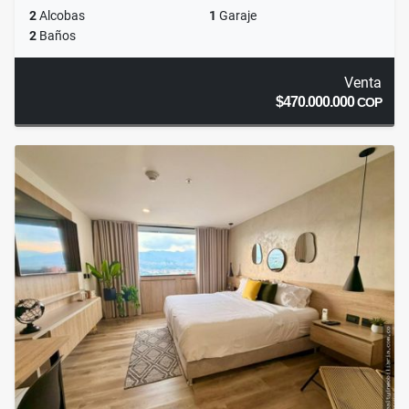
2
Alcobas
1
Garaje
2
Baños
Venta
$470.000.000
COP