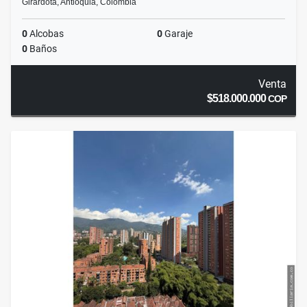
Girardota, Antioquia, Colombia
0
Alcobas
0
Garaje
0
Baños
Venta
$518.000.000
COP