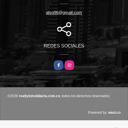
alsq96@gmail.com
REDES SOCIALES
Facebook
Instagram
©2026
realtyinmobiliaria.com.co
, todos los derechos reservados.
wasi.co
Powered by: