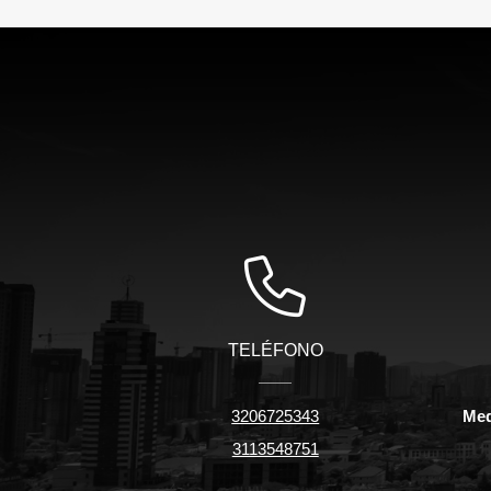
TELÉFONO
3206725343
Med
3113548751