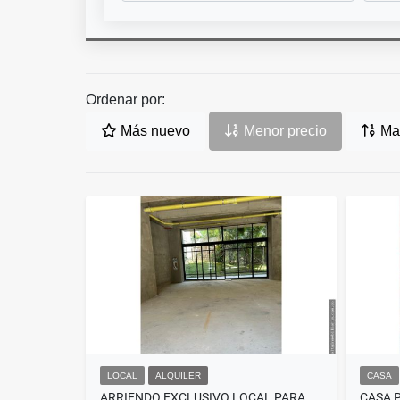
Ordenar por:
Más nuevo
Menor precio
May
LOCAL
ALQUILER
CASA
ARRIENDO EXCLUSIVO LOCAL PARA ESTRENAR EN LAS LOMAS, EL POBLADO