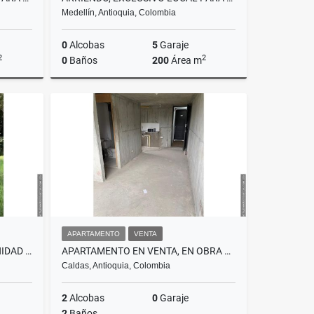
Medellín, Antioquia, Colombia
0
Alcobas
5
Garaje
2
2
0
Baños
200
Área m
Alquiler
Alquiler
.000.000
$32.000.000
APARTAMENTO
VENTA
LOTE CON PRECIO DE OPORTUNIDAD EN SOPETRAN
APARTAMENTO EN VENTA, EN OBRA GRIS, CALDAS, ANTIOQUIA
Caldas, Antioquia, Colombia
2
Alcobas
0
Garaje
2
Baños