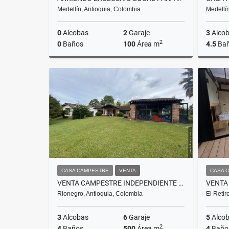
Medellín, Antioquia, Colombia
Medellín
0
Alcobas
2
Garaje
3
Alco
2
0
Baños
100
Área m
4.5
Ba
Alquiler
$15.000.000
CASA CAMPESTRE
VENTA
CASA 
VENTA CAMPESTRE INDEPENDIENTE EN RIONEGRO, SECTOR RANCHERIAS
Rionegro, Antioquia, Colombia
El Retir
3
Alcobas
6
Garaje
5
Alco
2
4
Baños
500
Área m
4
Baño