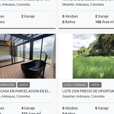
, Antioquia, Colombia
Medellín, Antioquia, Colombia
bas
2
Garaje
0
Alcobas
2
Garaje
ños
0
Baños
100
Área m
Alquiler
$15.000.000
$19
CAMPESTRE
VENTA
LOTE / TERRENO
VENTA
VENTA CASA EN PARCELACION EN EL RETIRO, SECTOR PANTANILLO
o, Antioquia, Colombia
Sopetran, Antioquia, Colombia
bas
4
Garaje
0
Alcobas
0
Garaje
2
s
322
Área m
0
Baños