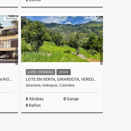
Venta
Venta
.000.000
$210.000.000
LOTE / TERRENO
VENTA
CESIÓN DE DERECHOS LOTES EN RIONEGRO, SECTOR BARRO BLANCO
LOTE EN VENTA, GIRARDOTA, VEREDA EL TOTUMO, DENTRO DE PARCELACION
Girardota, Antioquia, Colombia
0
Alcobas
0
Garaje
0
Baños
Venta
Venta
.500.000
$370.000.000