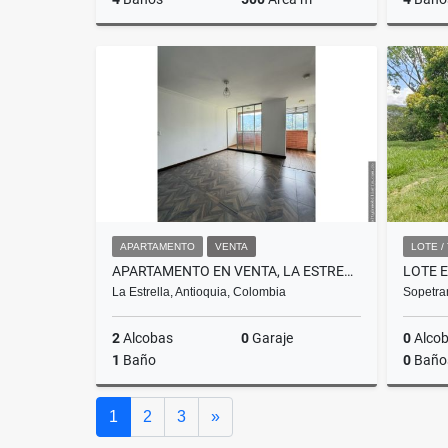
Venta
Venta
US$605,000
US$900
APARTAMENTO
VENTA
LOTE /
APARTAMENTO EN VENTA, LA ESTRELLA, SECTOR LA TABLAZA
La Estrella, Antioquia, Colombia
Sopetra
2
Alcobas
0
Garaje
0
Alco
1
Baño
0
Baño
Venta
Siguiente
1
2
3
»
$240.000.000