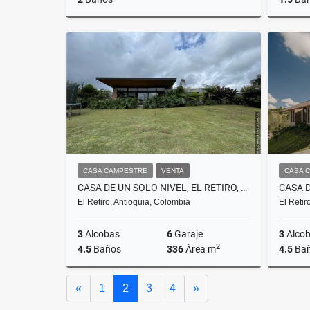
Venta
$470.000.000
CASA CAMPESTRE
VENTA
CASA 
CASA DE UN SOLO NIVEL, EL RETIRO, V. PANTANILLO
El Retiro, Antioquia, Colombia
El Retir
3
Alcobas
6
Garaje
3
Alco
2
4.5
Baños
336
Área m
4.5
Ba
Venta
Anterior
Siguiente
«
1
2
3
4
»
$3.900.000.000