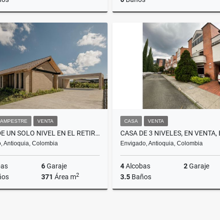
Venta
Venta
$620.000.000
$440.000.000
$3
CAMPESTRE
VENTA
CASA
VENTA
CASA DE UN SOLO NIVEL EN EL RETIRO, V. PANTANILLO (PARA ESTRENAR)
o, Antioquia, Colombia
Envigado, Antioquia, Colombia
bas
6
Garaje
4
Alcobas
2
Garaje
2
ños
371
Área m
3.5
Baños
Venta
$3.690.000.000
$1.220