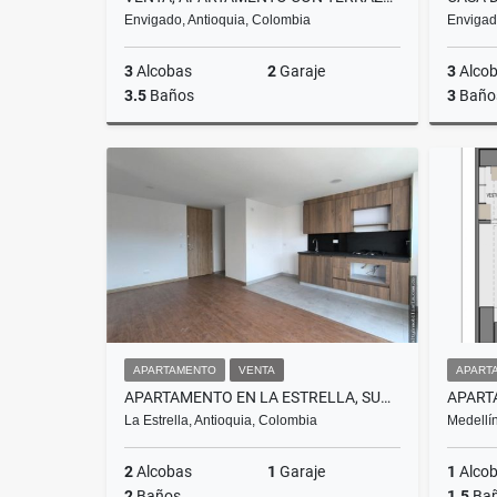
Envigado, Antioquia, Colombia
Envigad
3
Alcobas
2
Garaje
3
Alco
3.5
Baños
3
Baño
Venta
$1.150.000.000
APARTAMENTO
VENTA
APART
APARTAMENTO EN LA ESTRELLA, SURMERICA
La Estrella, Antioquia, Colombia
Medellín
2
Alcobas
1
Garaje
1
Alco
2
Baños
1.5
Ba