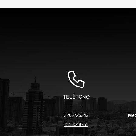
TELÉFONO
3206725343
Med
3113548751