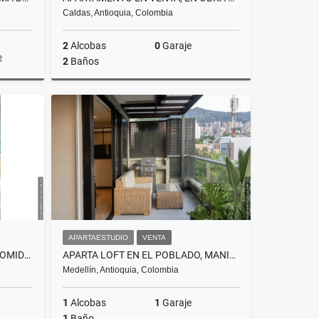
Caldas, Antioquia, Colombia
2
Alcobas
0
Garaje
2
2
Baños
Venta
Venta
.000.000
$210.000.000
APARTAESTUDIO
VENTA
VENTA / ARRIENDO LOCAL DE COMIDAS EN CITY PLAZA
APARTA LOFT EN EL POBLADO, MANILA, PARA INVERSIONISTA
Medellín, Antioquia, Colombia
1
Alcobas
1
Garaje
1
Baño