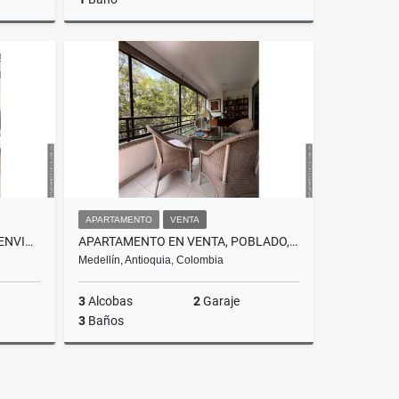
Alquiler
Venta
.900.000
$1.100.000.000
APARTAMENTO
VENTA
CASA DE 3 NIVELES, EN VENTA, ENVIGADO, SECTOR CUMBRES
APARTAMENTO EN VENTA, POBLADO, LOS BALSOS X LA 35
Medellín, Antioquia, Colombia
3
Alcobas
2
Garaje
3
Baños
Venta
Venta
.000.000
$1.280.000.000