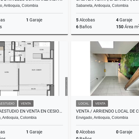
o, Antioquia, Colombia
Sabaneta, Antioquia, Colombia
bas
1
Garaje
5
Alcobas
4
Garaje
s
6
Baños
150
Área m
Venta
$1.050.000.000
$2.100
AESTUDIO
VENTA
LOCAL
VENTA
APARTAESTUDIO EN VENTA EN CESION DE DERECHOS, CIUDAD DEL RIO
, Antioquia, Colombia
Envigado, Antioquia, Colombia
bas
1
Garaje
0
Alcobas
0
Garaje
ños
0
Baños