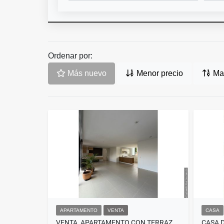
Ordenar por:
Más nuevo
Menor precio
May
APARTAMENTO
VENTA
CASA
VENTA, APARTAMENTO CON TERRAZA, ENVIGADO, LOMA DEL ESMERALDAL